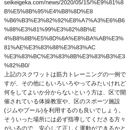
seikeigeka.com/news/2020/05/15/%E9%81%8
B%E5%8B%95%E4%B8%8D%E8
%B6%B3%E3%82%92%E8%A7%A3%E6%B6
%88%E3%81%99%E3%82%8B%E
4%B8%8B%E5%8D%8A%E8%BA%AB%E3%
81%AE%E3%83%88%E3%83%AC
%E3%83%BC%E3%83%8B%E3%83%B3%E3
%82%B0/
上記のスクワットは筋力トレーニングの一例で
すが、その他にもいろいろやってみたいけれど
何をしてよいか分からないという方は、区で開
催されている体操教室や、区のスポーツ施設
(ジムやプール)を利用するのも良いでしょう。
そういった場所には必ず指導してくださる方々
がいるので、安心して正しく運動ができるかと