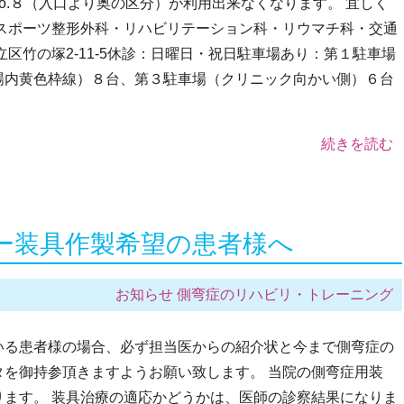
No.８（入口より奥の区分）が利用出来なくなります。 宜しく
スポーツ整形外科・リハビリテーション科・リウマチ科・交通
足立区竹の塚2-11-5休診：日曜日・祝日駐車場あり：第１駐車場
場内黄色枠線）８台、第３駐車場（クリニック向かい側）６台
続きを読む
ー装具作製希望の患者様へ
お知らせ
側弯症のリハビリ・トレーニング
いる患者様の場合、必ず担当医からの紹介状と今まで側弯症の
を御持参頂きますようお願い致します。 当院の側弯症用装
ます。 装具治療の適応かどうかは、医師の診察結果になりま