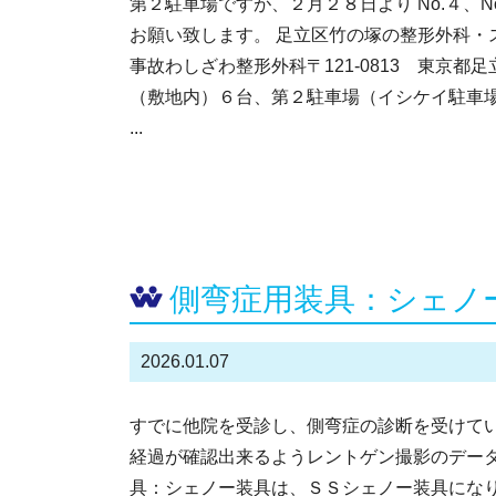
第２駐車場ですが、２月２８日より No.４、
お願い致します。 足立区竹の塚の整形外科・
事故わしざわ整形外科〒121-0813 東京都
（敷地内）６台、第２駐車場（イシケイ駐車
...
側弯症用装具：シェノ
2026.01.07
すでに他院を受診し、側弯症の診断を受けて
経過が確認出来るようレントゲン撮影のデータ
具：シェノー装具は、ＳＳシェノー装具になり