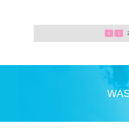
«
1
WAS