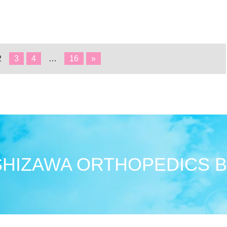
2
3
4
…
16
»
HIZAWA ORTHOPEDICS 