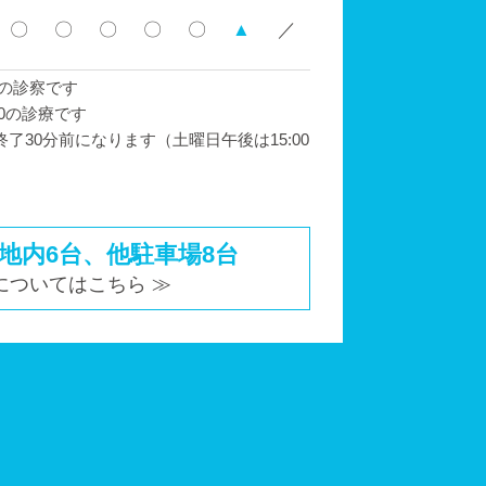
〇
〇
〇
〇
〇
▲
／
00の診察です
:00の診療です
了30分前になります（土曜日午後は15:00
地内6台、他駐車場8台
についてはこちら ≫