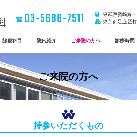
わしざわ整形外科
03-5686-7511
東武伊勢崎線・
東京都足立区竹の
診療科目
院内紹介
ご来院の方へ
診療時間
ご来院の方へ
持参いただくもの