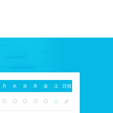
月
火
水
木
金
土
日祝
〇
〇
〇
〇
〇
△
／